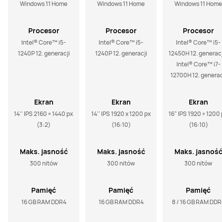
operacyjny
operacyjny
operacyjny
Windows 11 Home
Windows 11 Home
Windows 11 Home
Procesor
Procesor
Procesor
Intel® Core™ i5-
Intel® Core™ i5-
Intel® Core™ i5-
1240P 12. generacji
1240P 12. generacji
12450H 12. generacji
Intel® Core™ i7-
12700H 12. generac
Ekran
Ekran
Ekran
14'' IPS 2160 × 1440 px 
14'' IPS 1920 x 1200 px 
16" IPS 1920 × 1200 
(3:2)
(16:10)
(16:10)
Maks. jasność
Maks. jasność
Maks. jasnoś
300 nitów
300 nitów
300 nitów
Pamięć
Pamięć
Pamięć
operacyjna
operacyjna
operacyjna
16 GB RAM DDR4
16 GB RAM DDR4
8 / 16 GB RAM DDR