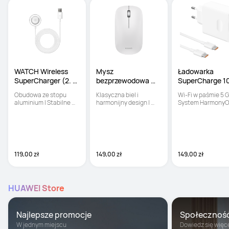
WATCH Wireless 
Mysz 
Ładowarka 
SuperCharger (2. 
bezprzewodowa 
SuperCharge 
generacja)
CD23-R
Obudowa ze stopu 
Klasyczna biel i 
Wi-Fi w paśmie 5 GH
aluminium | Stabilne 
harmonijny design | 
System HarmonyO
ładowanie 
Bezproblemowa 
Mesh+ | Kontrola 
magnetyczne | Szybkie 
łączność NearLink | 
rodzicielska
ładowanie
Flash Switch: wygdne 
przełączeni między 
urządzeniami
119,00 zł
149,00 zł
149,00 zł
HUAWEI Store
Najlepsze promocje
Społecznoś
W jednym miejscu
Dowiedz się więc