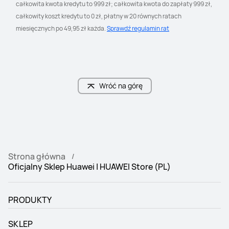
całkowita kwota kredytu to 999 zł; całkowita kwota do zapłaty 999 zł, 
całkowity koszt kredytu to 0 zł, płatny w 20 równych ratach 
miesięcznych po 49,95 zł każda. 
Sprawdź regulamin rat
Wróć na górę
Strona główna
Oficjalny Sklep Huawei | HUAWEI Store (PL)
PRODUKTY
SKLEP