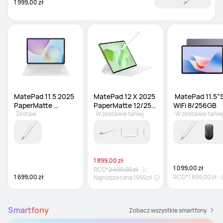
1 999,00 zł
MatePad 11.5 2025 
MatePad 12 X 2025 
 MatePad 11.5”S
PaperMatte 
PaperMatte 12/256 
WiFi 8/256GB
8/256GB
Zestaw
GB
W zestawie taniej
W zestawie tanie
1 899,00 zł
1 099,00 zł
RCD*
2 499,00 zł
1 699,00 zł
RCD*
1 899,00 zł
Najniższa cena 1999 zł
Smartfony
Zobacz wszystkie smartfony