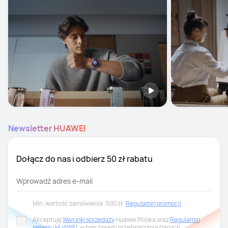
Newsletter HUAWEI
Dołącz do nas i odbierz 50 zł rabatu
Wprowadź adres e-mail
Min. wartość zamówienia: 500 zł.
Regulamin promocji
Akceptuję
Warunki sprzedaży
Huawei Polska oraz
Regulamin
serwisu HUAWEI
, w tym zasady przetwarzania danych