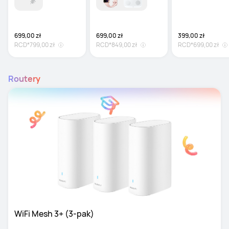
Opływowy design i
świetne dopasowan
30 h pracy na bater
699,00 zł
699,00 zł
399,00 zł
RCD*
799,00 zł
RCD*
849,00 zł
RCD*
699,00 zł
Routery
WiFi Mesh 3+ (3-pak)