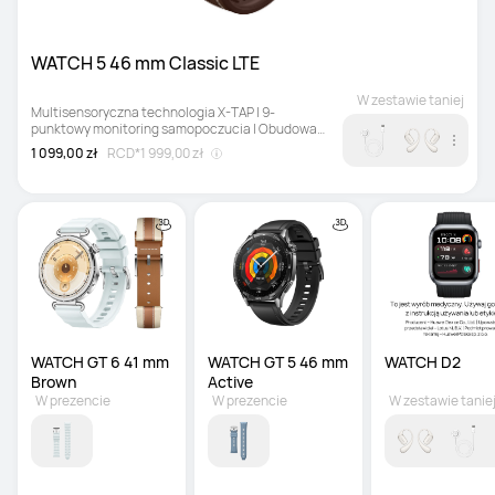
WATCH 5 46 mm Classic LTE
W zestawie taniej
Multisensoryczna technologia X-TAP | 9-
punktowy monitoring samopoczucia | Obudowa 
z tytanu klasy lotniczej
1 099,00 zł
RCD*
1 999,00 zł
WATCH GT 6 41 mm 
WATCH GT 5 46 mm 
WATCH D2
Brown
Active
W prezencie
W prezencie
W zestawie tanie