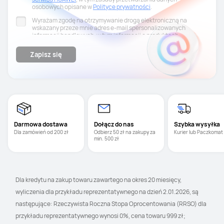
osobowych opisane w
Polityce prywatności
.
Wyrażam zgodę na otrzymywanie drogą elektroniczną na
wskazany przeze mnie adres e-mail spersonalizowanych
informacji handlowych, w tym informacji o produktach,
wydarzeniach, promocjach i zniżkach od Huawei Polska.
Przysługuje mi prawo cofnięcia niniejszej zgody w każdym
Zapisz się
czasie. Aby to zrobić, należy wejść w ostatni newsletter i kliknąć
„Anuluj subskrypcję” na samym dole.
Darmowa dostawa
Dołącz do nas
Szybka wysyłka
Dla zamówień od 200 zł
Odbierz 50 zł na zakupy za 
Kurier lub Paczkomat
min. 500 zł
Dla kredytu na zakup towaru zawartego na okres 20 miesięcy, 
wyliczenia dla przykładu reprezentatywnego na dzień 2.01.2026, są 
następujące: Rzeczywista Roczna Stopa Oprocentowania (RRSO) dla 
przykładu reprezentatywnego wynosi 0%, cena towaru 999 zł; 