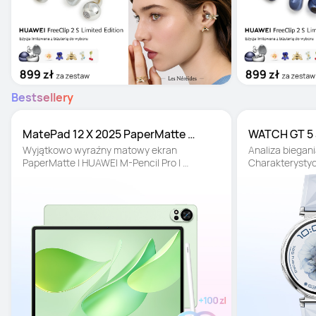
Bestsellery
MatePad 12 X 2025 PaperMatte 
WATCH GT 5 
12/256GB
Wyjątkowo wyraźny matowy ekran 
Analiza biegania
PaperMatte | HUAWEI M-Pencil Pro | 
Charakterystycz
Laptopowa funkcjonalność
baterii