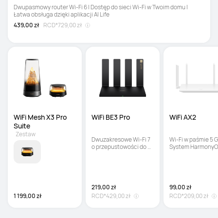
Dwupasmowy router Wi-Fi 6 | Dostęp do sieci Wi-Fi w Twoim domu | 
Łatwa obsługa dzięki aplikacji AI Life
439,00 zł
RCD*
729,00 zł
WiFi Mesh X3 Pro 
WiFi BE3 Pro
WiFi AX2
Suite
Zestaw
Dwuzakresowe Wi-Fi 7 
Wi-Fi w paśmie 5 GH
o przepustowości do 
System HarmonyO
3,6 Gb/s | Inteligentny 
Mesh+ | Kontrola 
układ anten | Dwa 
rodzicielska
złącza Ethernet 2,5 Gb
219,00 zł
99,00 zł
1 199,00 zł
RCD*
429,00 zł
RCD*
209,00 zł