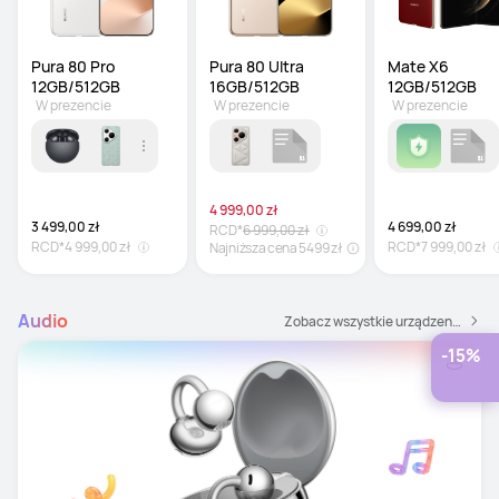
Pura 80 Pro 
Pura 80 Ultra 
Mate X6 
12GB/512GB
16GB/512GB
12GB/512GB
W prezencie
W prezencie
W prezencie
4 999,00 zł
3 499,00 zł
4 699,00 zł
RCD*
6 999,00 zł
RCD*
4 999,00 zł
RCD*
7 999,00 zł
Najniższa cena 5499 zł
Audio
Zobacz wszystkie urządzenia audio
-15%