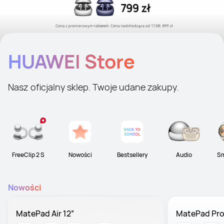
HUAWEI Store
Nasz oficjalny sklep. Twoje udane zakupy.
FreeClip 2 S
Nowości
Bestsellery
Audio
Sm
Nowości
MatePad Air 12”
MatePad Pro