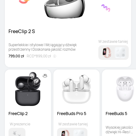
FreeClip 2 S
W zestawie taniej
Superlekkie i stylowe | Wciągający dźwięk 
przestrzenny | Doskonała jakość rozmów
799,00 zł
RCD*
899,00 zł
FreeClip 2
FreeBuds Pro 5
FreeBuds 5
W prezencie
W zestawie taniej
Wysokiej jakości 
dźwięk Hi-Res | 