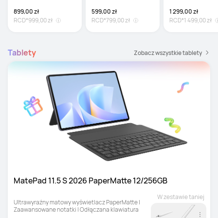
899,00 zł
599,00 zł
1 299,00 zł
RCD*
999,00 zł
RCD*
799,00 zł
RCD*
1 499,00 zł
Tablety
Zobacz wszystkie tablety
MatePad 11.5 S 2026 PaperMatte 12/256GB
W zestawie taniej
Ultrawyraźny matowy wyświetlacz PaperMatte | 
Zaawansowane notatki | Odłączana klawiatura