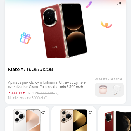
Mate X7 16GB/512GB
W zestawie taniej
Aparat z prawdziwymi kolorami | Ultrawytrzymałe 
szkło Kunlun Glass | Pojemna bateria 5 300 mAh
7 999,00 zł
RCD*
8 999,00 zł
Najniższa cena 8999 zł