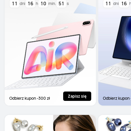
11
16
10
50
11
16
dni
h
min.
s
dni
Zapisz się
Odbierz kupon -300 zł
Odbierz kupon 